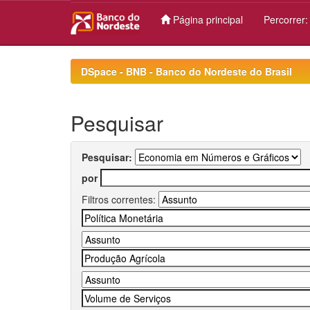
Página principal
Percorrer
Skip
navigation
DSpace - BNB - Banco do Nordeste do Brasil
Pesquisar
Pesquisar:
por
Filtros correntes: