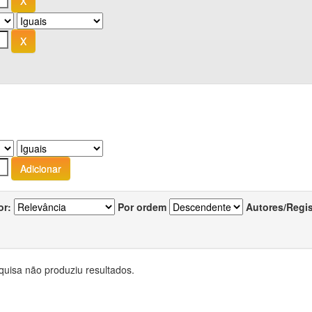
or:
Por ordem
Autores/Regi
quisa não produziu resultados.