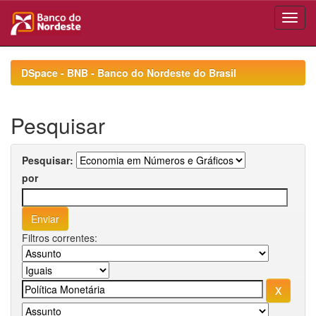
Skip
navigation
DSpace - BNB - Banco do Nordeste do Brasil
Pesquisar
Pesquisar:
por
Filtros correntes: