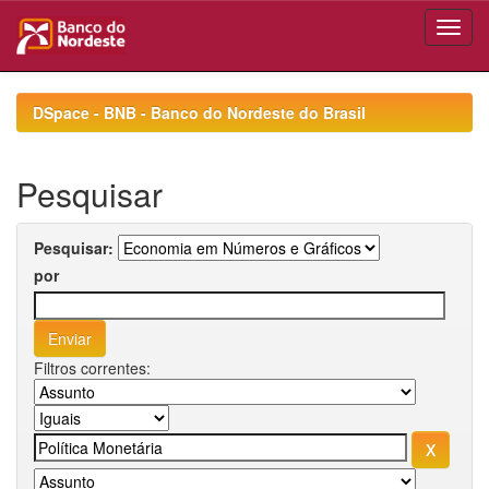
Skip
navigation
DSpace - BNB - Banco do Nordeste do Brasil
Pesquisar
Pesquisar:
por
Filtros correntes: