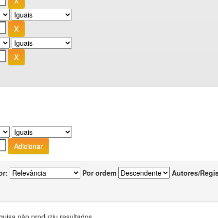
or:
Por ordem
Autores/Regi
quisa não produziu resultados.