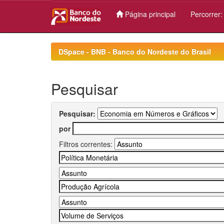
Página principal
Percorrer
Skip
navigation
DSpace - BNB - Banco do Nordeste do Brasil
Pesquisar
Pesquisar:
por
Filtros correntes: