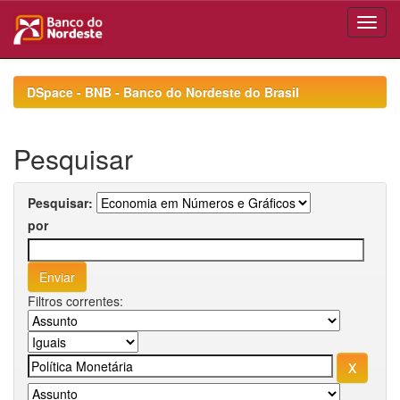
Skip
navigation
DSpace - BNB - Banco do Nordeste do Brasil
Pesquisar
Pesquisar:
por
Filtros correntes: