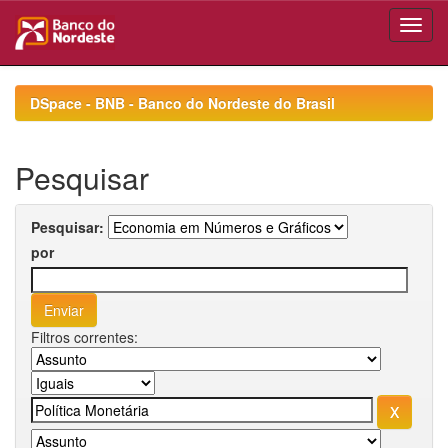
Skip
navigation
DSpace - BNB - Banco do Nordeste do Brasil
Pesquisar
Pesquisar:
por
Filtros correntes: