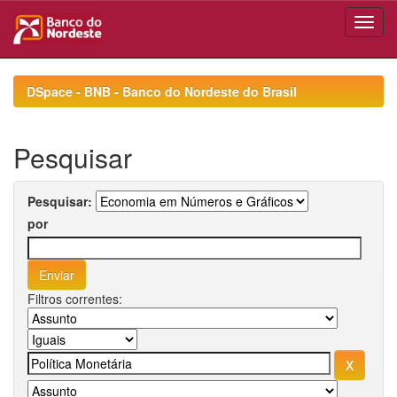
Skip
navigation
DSpace - BNB - Banco do Nordeste do Brasil
Pesquisar
Pesquisar:
por
Filtros correntes: