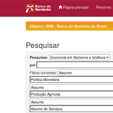
Página principal
Percorrer
Skip
navigation
DSpace - BNB - Banco do Nordeste do Brasil
Pesquisar
Pesquisar:
por
Filtros correntes: