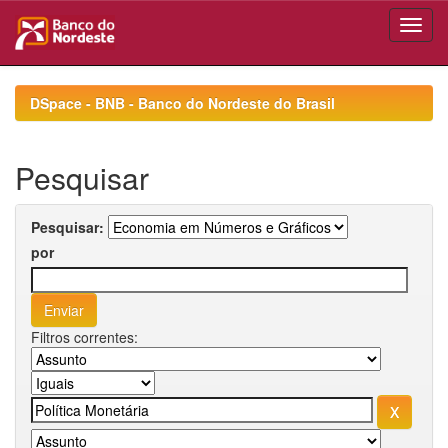
Skip
navigation
DSpace - BNB - Banco do Nordeste do Brasil
Pesquisar
Pesquisar:
por
Filtros correntes: