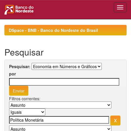
Skip
navigation
DSpace - BNB - Banco do Nordeste do Brasil
Pesquisar
Pesquisar:
por
Filtros correntes: