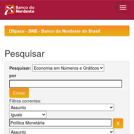
Skip
navigation
DSpace - BNB - Banco do Nordeste do Brasil
Pesquisar
Pesquisar:
por
Filtros correntes: