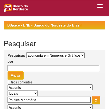
Skip
navigation
DSpace - BNB - Banco do Nordeste do Brasil
Pesquisar
Pesquisar:
por
Filtros correntes: