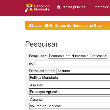
Página principal
Percorrer
Skip
navigation
DSpace - BNB - Banco do Nordeste do Brasil
Pesquisar
Pesquisar:
por
Filtros correntes: