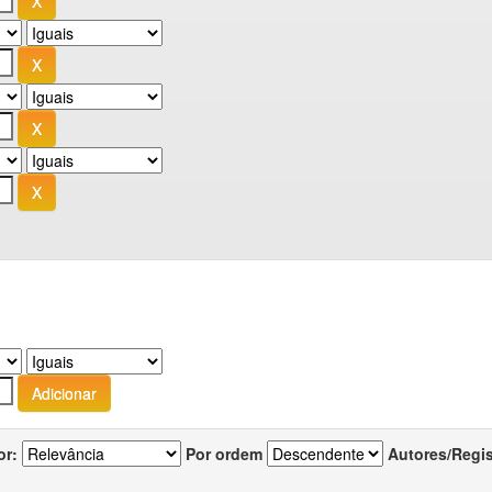
or:
Por ordem
Autores/Regi