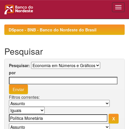
Skip
navigation
DSpace - BNB - Banco do Nordeste do Brasil
Pesquisar
Pesquisar:
por
Filtros correntes: