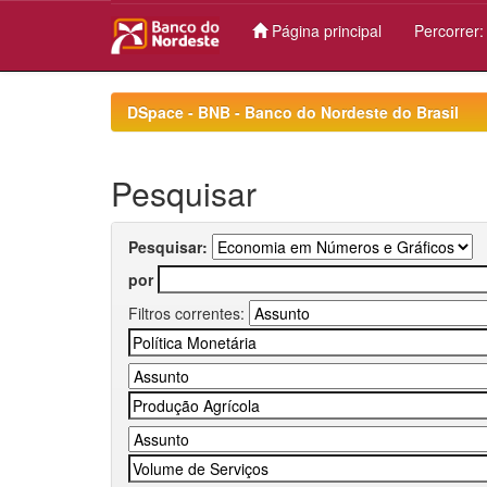
Página principal
Percorrer
Skip
navigation
DSpace - BNB - Banco do Nordeste do Brasil
Pesquisar
Pesquisar:
por
Filtros correntes: