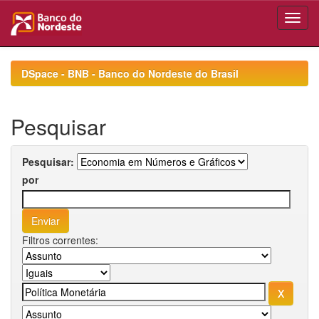
Skip
navigation
DSpace - BNB - Banco do Nordeste do Brasil
Pesquisar
Pesquisar:
por
Filtros correntes: