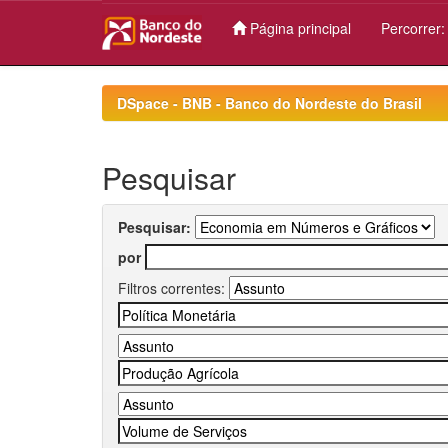
Página principal
Percorrer
Skip
navigation
DSpace - BNB - Banco do Nordeste do Brasil
Pesquisar
Pesquisar:
por
Filtros correntes: