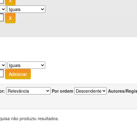
or:
Por ordem
Autores/Regi
quisa não produziu resultados.