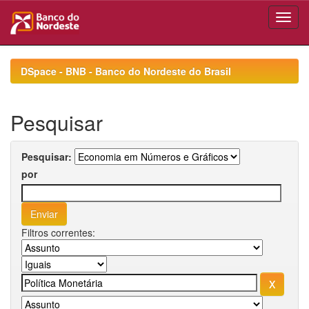
Skip
navigation
DSpace - BNB - Banco do Nordeste do Brasil
Pesquisar
Pesquisar:
por
Filtros correntes: