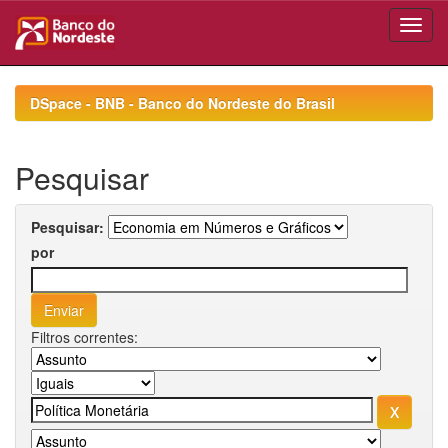
Skip
navigation
DSpace - BNB - Banco do Nordeste do Brasil
Pesquisar
Pesquisar:
por
Filtros correntes: