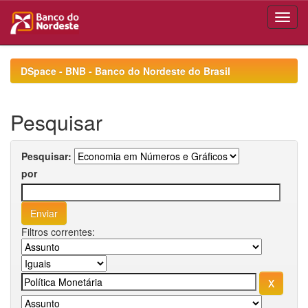
Skip
navigation
DSpace - BNB - Banco do Nordeste do Brasil
Pesquisar
Pesquisar:
por
Filtros correntes: