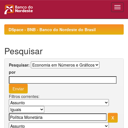
Skip
navigation
DSpace - BNB - Banco do Nordeste do Brasil
Pesquisar
Pesquisar:
por
Filtros correntes: