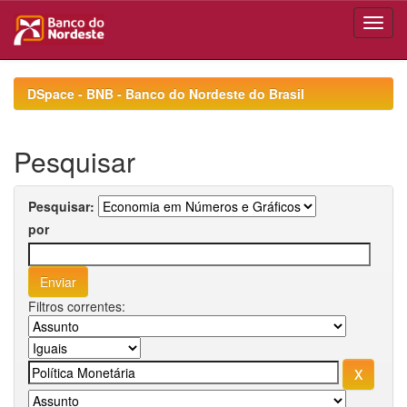
Skip
navigation
DSpace - BNB - Banco do Nordeste do Brasil
Pesquisar
Pesquisar:
por
Filtros correntes: