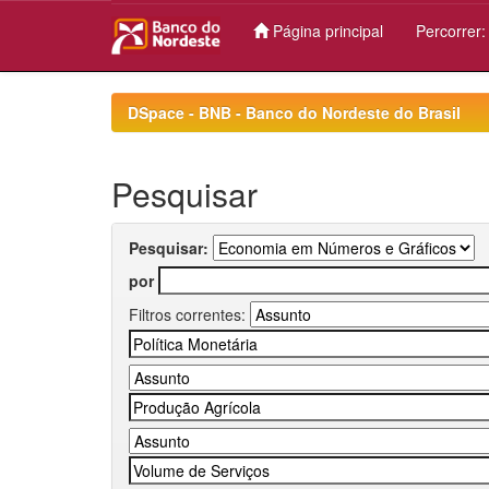
Página principal
Percorrer
Skip
navigation
DSpace - BNB - Banco do Nordeste do Brasil
Pesquisar
Pesquisar:
por
Filtros correntes: