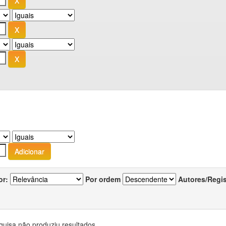
or:
Por ordem
Autores/Regi
quisa não produziu resultados.