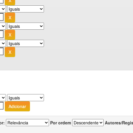
or:
Por ordem
Autores/Regi