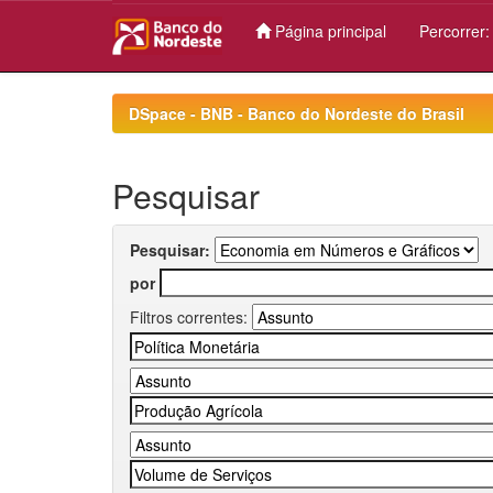
Página principal
Percorrer
Skip
navigation
DSpace - BNB - Banco do Nordeste do Brasil
Pesquisar
Pesquisar:
por
Filtros correntes: