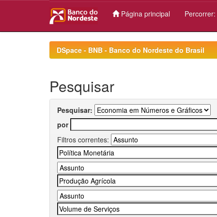
Página principal
Percorrer
Skip
navigation
DSpace - BNB - Banco do Nordeste do Brasil
Pesquisar
Pesquisar:
por
Filtros correntes: