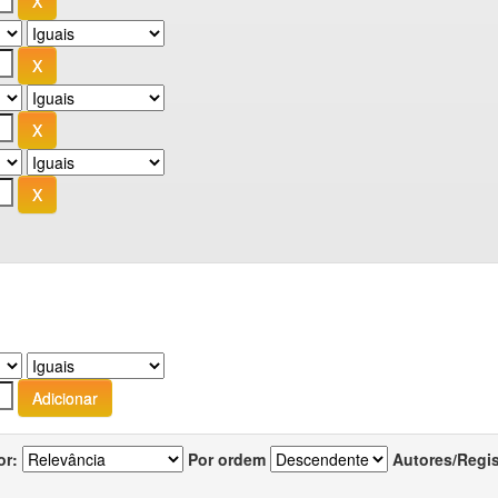
or:
Por ordem
Autores/Regi