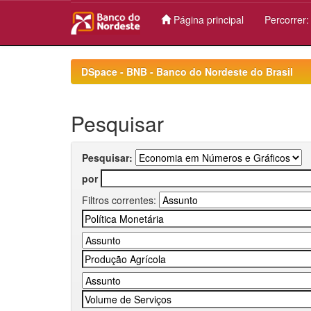
Página principal
Percorrer
Skip
navigation
DSpace - BNB - Banco do Nordeste do Brasil
Pesquisar
Pesquisar:
por
Filtros correntes: