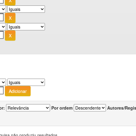
or:
Por ordem
Autores/Regi
quisa não produziu resultados.