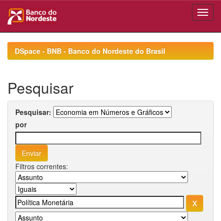
Skip
navigation
DSpace - BNB - Banco do Nordeste do Brasil
Pesquisar
Pesquisar:
por
Filtros correntes: