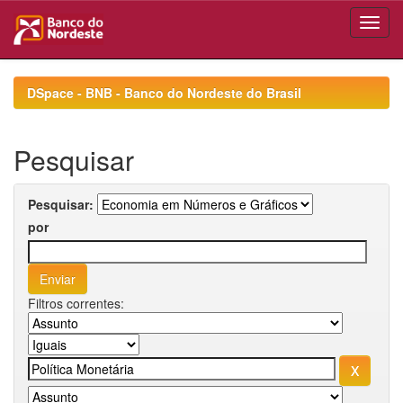
Skip
navigation
DSpace - BNB - Banco do Nordeste do Brasil
Pesquisar
Pesquisar:
por
Filtros correntes: