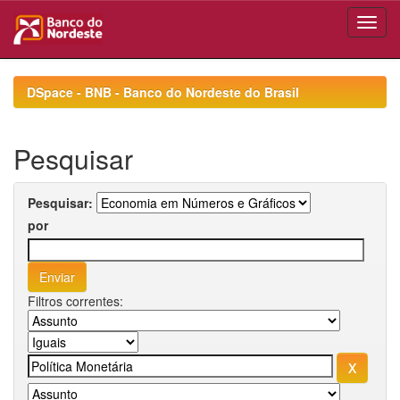
Skip
navigation
DSpace - BNB - Banco do Nordeste do Brasil
Pesquisar
Pesquisar:
por
Filtros correntes: