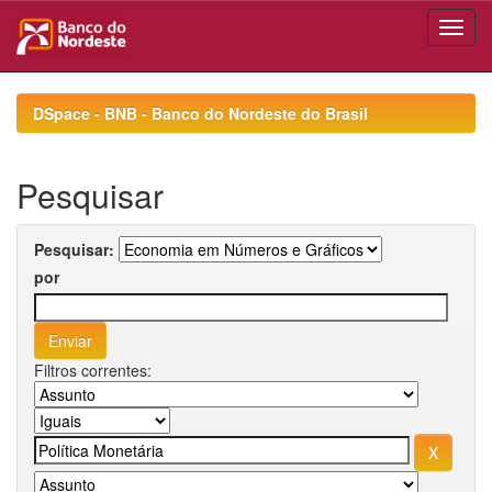
Skip
navigation
DSpace - BNB - Banco do Nordeste do Brasil
Pesquisar
Pesquisar:
por
Filtros correntes: