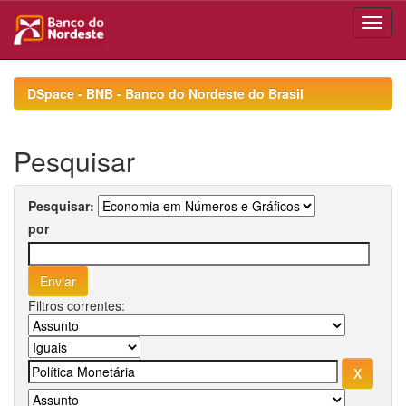
Skip
navigation
DSpace - BNB - Banco do Nordeste do Brasil
Pesquisar
Pesquisar:
por
Filtros correntes: