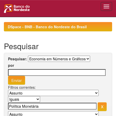
Skip
navigation
DSpace - BNB - Banco do Nordeste do Brasil
Pesquisar
Pesquisar:
por
Filtros correntes: