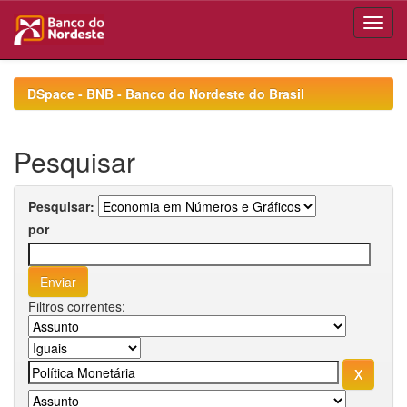
Skip
navigation
DSpace - BNB - Banco do Nordeste do Brasil
Pesquisar
Pesquisar:
por
Filtros correntes: