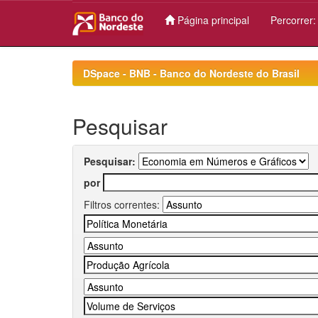
Página principal
Percorrer
Skip
navigation
DSpace - BNB - Banco do Nordeste do Brasil
Pesquisar
Pesquisar:
por
Filtros correntes: