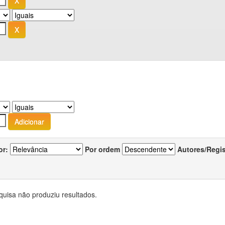
or:
Por ordem
Autores/Regi
quisa não produziu resultados.