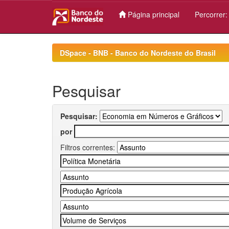
Página principal
Percorrer
Skip
navigation
DSpace - BNB - Banco do Nordeste do Brasil
Pesquisar
Pesquisar:
por
Filtros correntes: