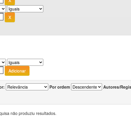
or:
Por ordem
Autores/Regi
quisa não produziu resultados.