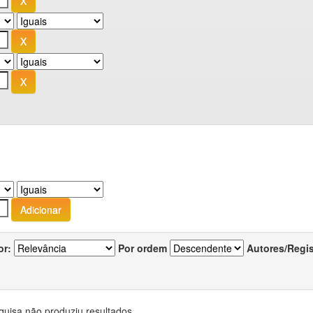
or:
Por ordem
Autores/Regi
quisa não produziu resultados.