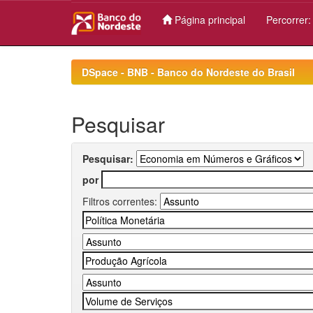
Página principal
Percorrer
Skip
navigation
DSpace - BNB - Banco do Nordeste do Brasil
Pesquisar
Pesquisar:
por
Filtros correntes: