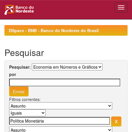
Skip
navigation
DSpace - BNB - Banco do Nordeste do Brasil
Pesquisar
Pesquisar:
por
Filtros correntes: