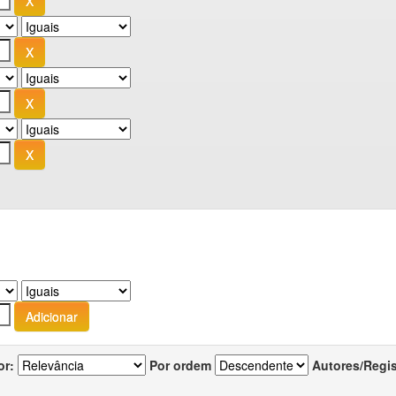
or:
Por ordem
Autores/Regi