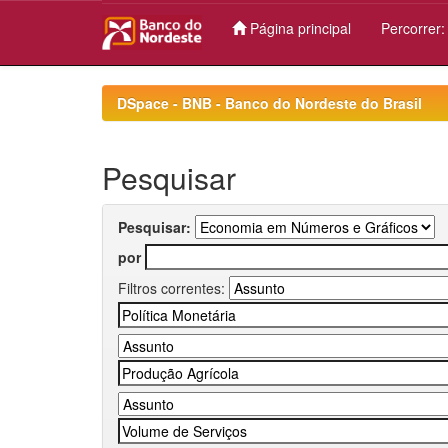
Página principal
Percorrer
Skip
navigation
DSpace - BNB - Banco do Nordeste do Brasil
Pesquisar
Pesquisar:
por
Filtros correntes: