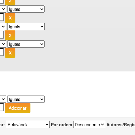
or:
Por ordem
Autores/Regi