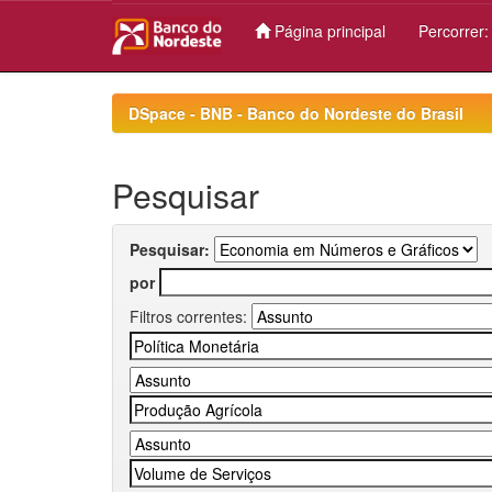
Página principal
Percorrer
Skip
navigation
DSpace - BNB - Banco do Nordeste do Brasil
Pesquisar
Pesquisar:
por
Filtros correntes: