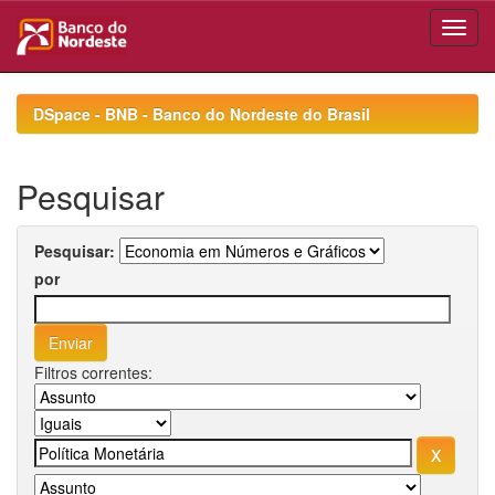
Skip
navigation
DSpace - BNB - Banco do Nordeste do Brasil
Pesquisar
Pesquisar:
por
Filtros correntes: