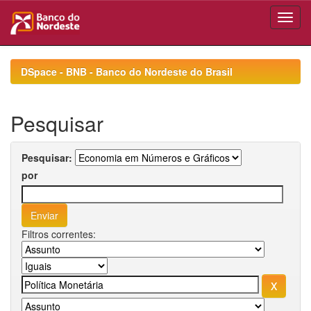
Skip
navigation
DSpace - BNB - Banco do Nordeste do Brasil
Pesquisar
Pesquisar:
por
Filtros correntes: