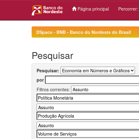
Página principal
Percorrer
Skip
navigation
DSpace - BNB - Banco do Nordeste do Brasil
Pesquisar
Pesquisar:
por
Filtros correntes: