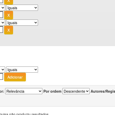
or:
Por ordem
Autores/Regi
quisa não produziu resultados.