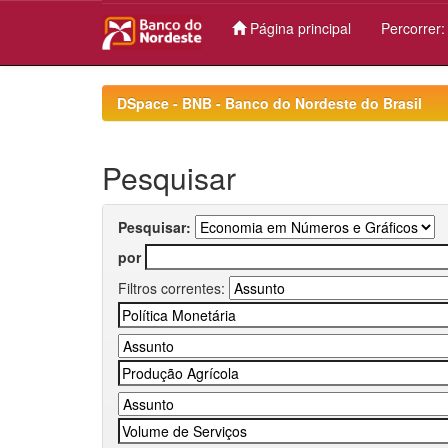
Página principal
Percorrer
Skip
navigation
DSpace - BNB - Banco do Nordeste do Brasil
Pesquisar
Pesquisar:
por
Filtros correntes: