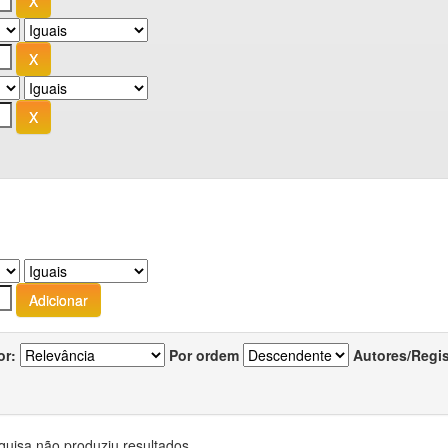
or:
Por ordem
Autores/Regi
quisa não produziu resultados.