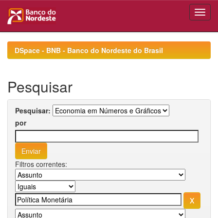
Skip
navigation
DSpace - BNB - Banco do Nordeste do Brasil
Pesquisar
Pesquisar:
por
Filtros correntes: