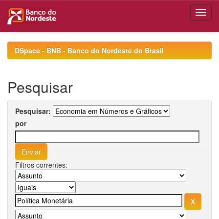
Skip
navigation
DSpace - BNB - Banco do Nordeste do Brasil
Pesquisar
Pesquisar:
por
Filtros correntes: