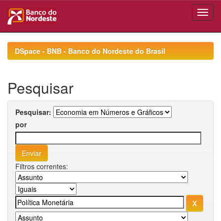
Skip
navigation
DSpace - BNB - Banco do Nordeste do Brasil
Pesquisar
Pesquisar:
por
Filtros correntes: