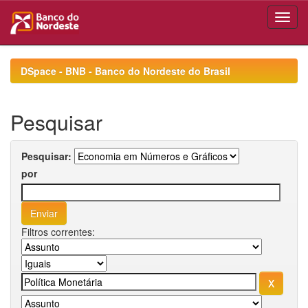
Skip
navigation
DSpace - BNB - Banco do Nordeste do Brasil
Pesquisar
Pesquisar:
por
Filtros correntes: