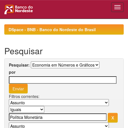
Skip
navigation
DSpace - BNB - Banco do Nordeste do Brasil
Pesquisar
Pesquisar:
por
Filtros correntes: