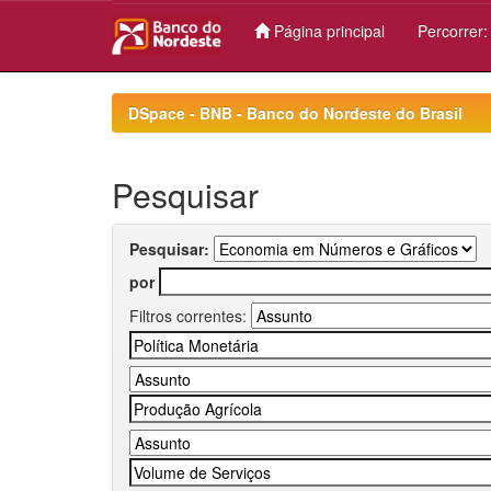
Página principal
Percorrer
Skip
navigation
DSpace - BNB - Banco do Nordeste do Brasil
Pesquisar
Pesquisar:
por
Filtros correntes: