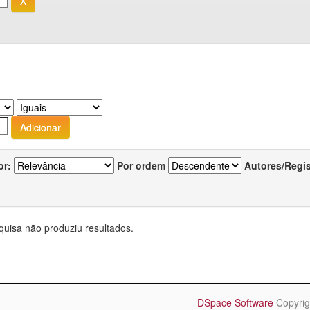
or:
Por ordem
Autores/Regi
quisa não produziu resultados.
DSpace Software
Copyrig