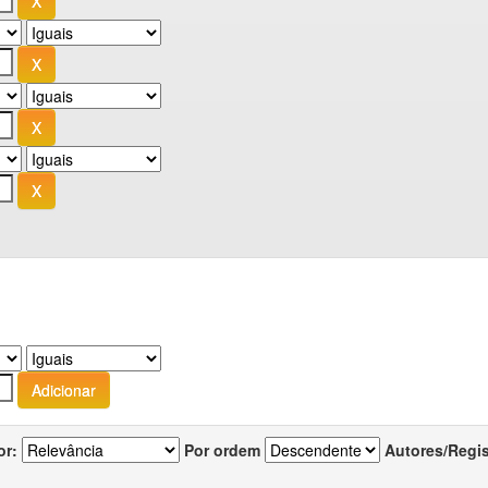
or:
Por ordem
Autores/Regi