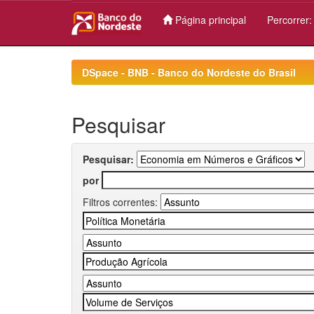
Página principal
Percorrer
Skip
navigation
DSpace - BNB - Banco do Nordeste do Brasil
Pesquisar
Pesquisar:
por
Filtros correntes: